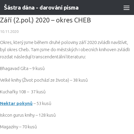
Šástra dána - darování písma
Skip to content
Září (2.pol.) 2020 – okres CHEB
10.11.2020
Okres, který jsme během druhé poloviny září 2020 zvládli navštívit,
byl okres Cheb. Tam jsme do městských i obecních knihoven zvládli
rozdat následují transcendentální literaturu:
Bhagavad Gíta – 9 kusů
Velké knihy (Život pochází ze života) – 38 kusů
Kuchařky 108 – 37 kusů
Nektar pokynů
– 53 kusů
Iskcon gurus knihy – 128 kusů
Magazíny – 70 kusů