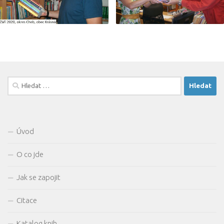
Vyhledávání
Úvod
O co jde
Jak se zapojit
Citace
Katalog knih