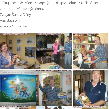
Děkujeme opět všem zapojeným a přispívatelům za příspěvky na
zakoupení věnovaných knih.
Za tým Šástra Dány
Váš služebník
Acyuta Gotra dás