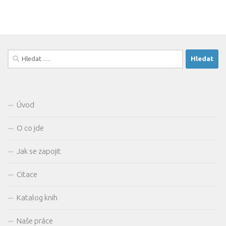
Vyhledávání
Úvod
O co jde
Jak se zapojit
Citace
Katalog knih
Naše práce