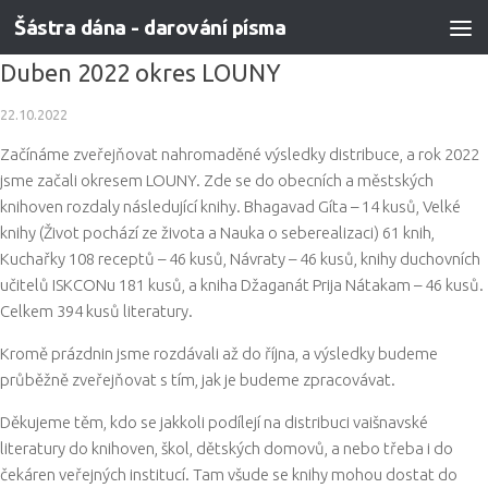
Šástra dána - darování písma
Skip to content
Duben 2022 okres LOUNY
22.10.2022
Začínáme zveřejňovat nahromaděné výsledky distribuce, a rok 2022
jsme začali okresem LOUNY. Zde se do obecních a městských
knihoven rozdaly následující knihy. Bhagavad Gíta – 14 kusů, Velké
knihy (Život pochází ze života a Nauka o seberealizaci) 61 knih,
Kuchařky 108 receptů – 46 kusů, Návraty – 46 kusů, knihy duchovních
učitelů ISKCONu 181 kusů, a kniha Džaganát Prija Nátakam – 46 kusů.
Celkem 394 kusů literatury.
Kromě prázdnin jsme rozdávali až do října, a výsledky budeme
průběžně zveřejňovat s tím, jak je budeme zpracovávat.
Děkujeme těm, kdo se jakkoli podílejí na distribuci vaišnavské
literatury do knihoven, škol, dětských domovů, a nebo třeba i do
čekáren veřejných institucí. Tam všude se knihy mohou dostat do