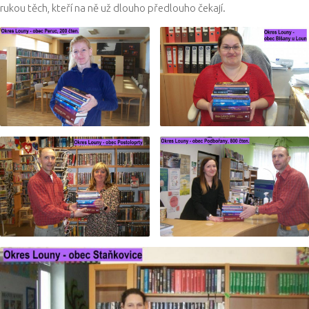
rukou těch, kteří na ně už dlouho předlouho čekají.