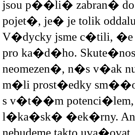
jsou p��li� zabran� d
pojet�, je� je tolik odda
V�dycky jsme c�tili, �e
pro ka�d�ho. Skute�nost
neomezen�, n�s v�ak n
m�li prost�edky sm��ova
s v�t��m potenci�lem, j
l�ka�sk� �ek�rny. Ani
nebudeme takto uva�ovat