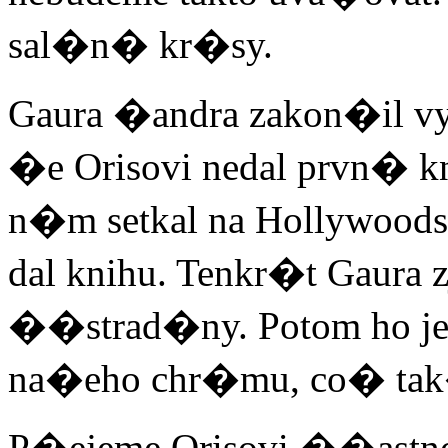
sal�n� kr�sy.
Gaura �andra zakon�il
�e Orisovi nedal prvn� k
n�m setkal na Hollywoo
dal knihu. Tenkr�t Gaura 
��strad�ny. Potom ho
na�eho chr�mu, co� tak�
P�ejeme Orisovi ��astno