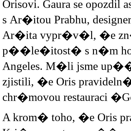
Orisovi. Gaura se opozdil 
s Ar�itou Prabhu, designe
Ar�ita vypr�v�l, �e zn
p��le�itost� s n�m ho
Angeles. M�li jsme up��
zjistili, �e Oris pravid
chr�movou restauraci �
A krom� toho, �e Oris p