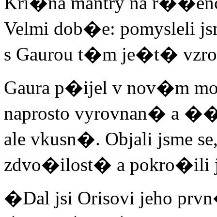
Kri�na mantry na r��enc
Velmi dob�e: pomysleli jsm
s Gaurou t�m je�t� vzros
Gaura p�ijel v nov�m mo
naprosto vyrovnan� a �
ale vkusn�. Objali jsme se
zdvo�ilost� a pokro�ili
�Dal jsi Orisovi jeho prv