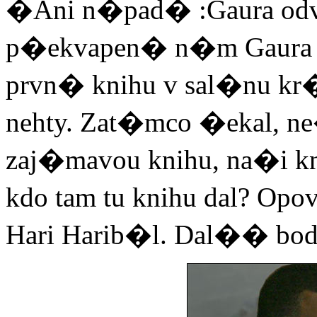
�Ani n�pad� :Gaura od
p�ekvapen� n�m Gaura zd
prvn� knihu v sal�nu kr�s
nehty. Zat�mco �ekal, n
zaj�mavou knihu, na�i kni
kdo tam tu knihu dal? O
Hari Harib�l. Dal�� bo