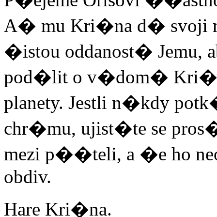
A� mu Kri�na d� svoji 
�istou oddanost� Jemu, a
pod�lit o v�dom� Kri�ny
planety. Jestli n�kdy pot
chr�mu, ujist�te se pro
mezi p��teli, a �e ho ne
obdiv.
Hare Kri�na.