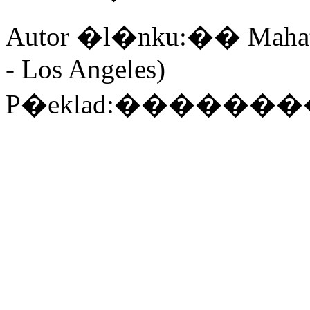
Autor �l�nku:�� Mahat 
- Los Angeles)
P�eklad:��������