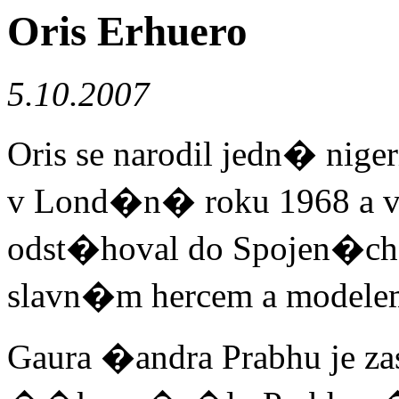
Oris Erhuero
5.10.2007
Oris se narodil jedn� nig
v Lond�n� roku 1968 a v 
odst�hoval do Spojen�ch
slavn�m hercem a modele
Gaura �andra Prabhu je