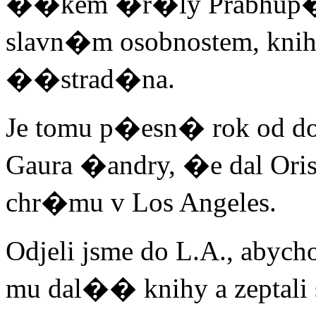
��kem �r�ly Prabhup�d
slavn�m osobnostem, kni
��strad�na.
Je tomu p�esn� rok od dob
Gaura �andry, �e dal Oris
chr�mu v Los Angeles.
Odjeli jsme do L.A., abych
mu dal�� knihy a zeptali 